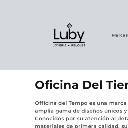
Ir
directamente
al contenido
Marcas 
C
Oficina Del Ti
o
Officina del Tempo es una marca i
l
amplia gama de diseños únicos y 
Conocidos por su atención al detal
materiales de primera calidad, su