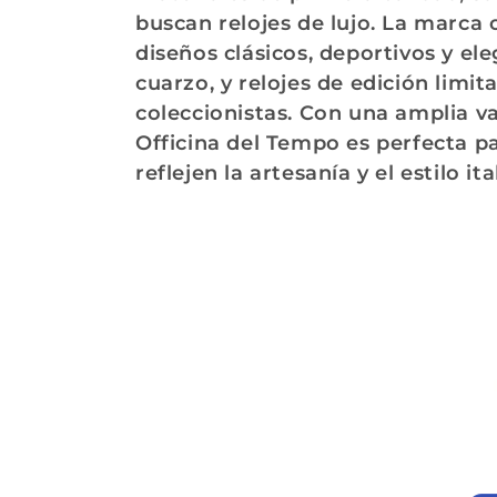
e
buscan relojes de lujo. La marca
c
diseños clásicos, deportivos y e
cuarzo, y relojes de edición lim
c
coleccionistas. Con una amplia va
Officina del Tempo es perfecta pa
i
reflejen la artesanía y el estilo ita
ó
n
: